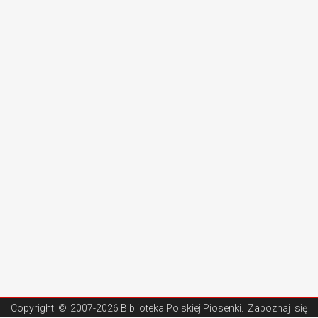
Copyright ©
2007-2026 Biblioteka Polskiej Piosenki
. Zapoznaj się