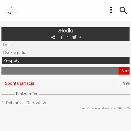
Słodki
0
0
Opis
Dyskografia
Zespoły
Naz
Spontanarracja
1999
Bibliografia
1.
Rabiański, Radosław
ostatnia modyfikacja: 2010-03-26