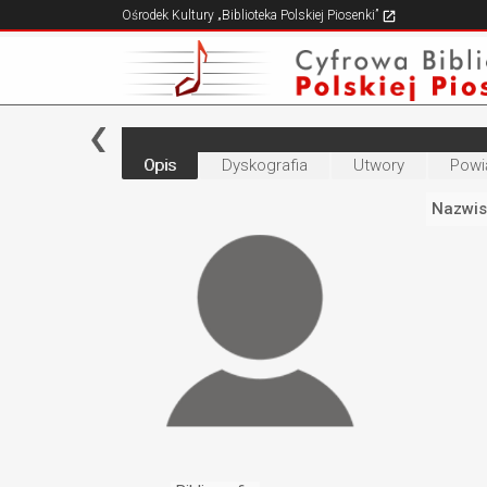
Ośrodek Kultury „Biblioteka Polskiej Piosenki”
Opis
Dyskografia
Utwory
Powi
Nazwis