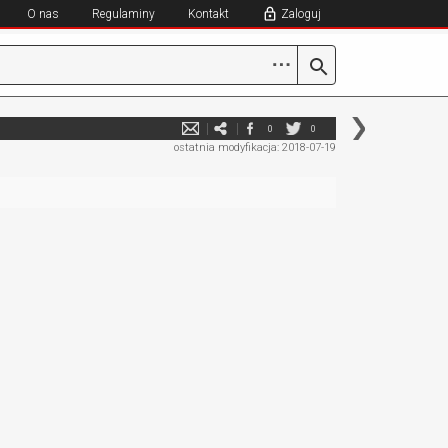
O nas
Regulaminy
Kontakt
Zaloguj
⋯
0
0
ostatnia modyfikacja: 2018-07-19