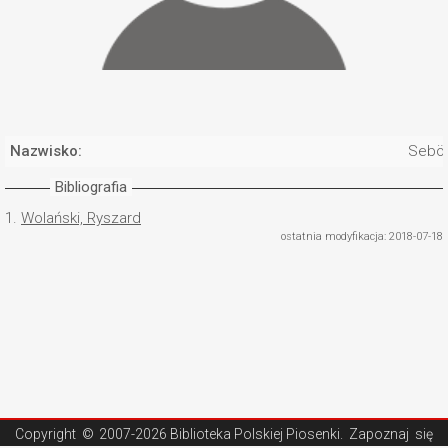
Nazwisko:
Sebö,
Bibliografia
1.
Wolański, Ryszard
ostatnia modyfikacja: 2018-07-18
Copyright ©
2007-2026 Biblioteka Polskiej Piosenki
. Zapoznaj się