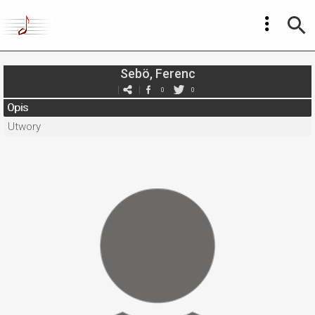
Sebö, Ferenc
0
0
Opis
Utwory