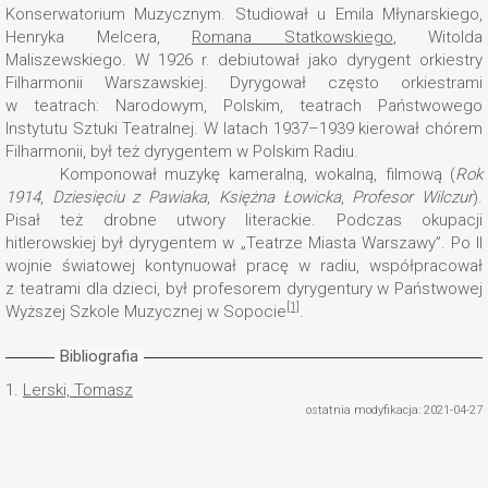
Konserwatorium Muzycznym. Studiował u Emila Młynarskiego,
Henryka Melcera,
Romana Statkowskiego
, Witolda
Maliszewskiego. W 1926 r. debiutował jako dyrygent orkiestry
Filharmonii Warszawskiej. Dyrygował często orkiestrami
w teatrach: Narodowym, Polskim, teatrach Państwowego
Instytutu Sztuki Teatralnej. W latach 1937–1939 kierował chórem
Filharmonii, był też dyrygentem w Polskim Radiu.
Komponował muzykę kameralną, wokalną, filmową (
Rok
1914
,
Dziesięciu z Pawiaka
,
Księżna Łowicka
,
Profesor Wilczur
).
Pisał też drobne utwory literackie. Podczas okupacji
hitlerowskiej był dyrygentem w „Teatrze Miasta Warszawy”. Po II
wojnie światowej kontynuował pracę w radiu, współpracował
z teatrami dla dzieci, był profesorem dyrygentury w Państwowej
[1]
Wyższej Szkole Muzycznej w Sopocie
.
Bibliografia
1.
Lerski, Tomasz
ostatnia modyfikacja: 2021-04-27