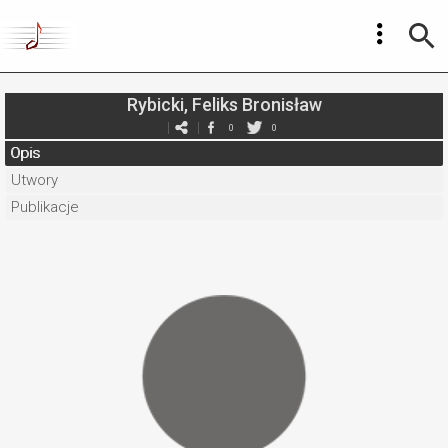
Rybicki, Feliks Bronisław
0
0
Opis
Utwory
Publikacje