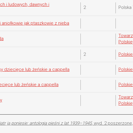
kich i ludowych, dawnych i
2
Polska 
eli aniołkowie jak ptaszkowie z nieba
Towarz
da
Polskie
2
Polski
sy dziecięce lub żeńskie a cappella
Polski
ecięce lub żeńskie a cappella
Polski
Towarz
ny
Polskie
atr ją poniesie: antologia pieśni z lat 1939–1945
, wyd. 2 poszerzone