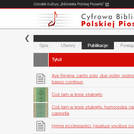
Ośrodek Kultury „Biblioteka Polskiej Piosenki”
Opis
Utwory
Publikacje
Powiąz
Tytuł
Ave Regina: canto solo, due violini, violin
basso continuo
Coś tam w lesie stuknęło
Coś tam w lesie stuknęło: humoreska: na
cappella
Hymni ecclesiastici: (quatuor vocibus co