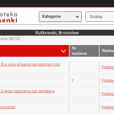
Kategorie
Rutkowski, Bronisław
ania (BETA)
Nr
Wyda
wydania
o III e viola di basso ad placitum con
Polski
2
Polski
 3 głosy dziecięce lub żeńskie a
Polski
ncinendi)
Polski