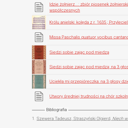
Idzie żołnierz...: zbiór piosenek żołniers
współczesnych
Królu anielski: kolęda z r. 1635 ; Przyleci
Missa Paschalis quatuor vocibus cantan
Siedzi sobie zając pod miedzą
Siedzi sobie zając pod miedzą: na 3 gło
Uciekła mi przepióreczka: na 3 głosy dzi
Utwory średniej trudności na chór szkol
Bibliografia
1.
Szewera Tadeusz, Straszyński Olgierd,
Niech wi