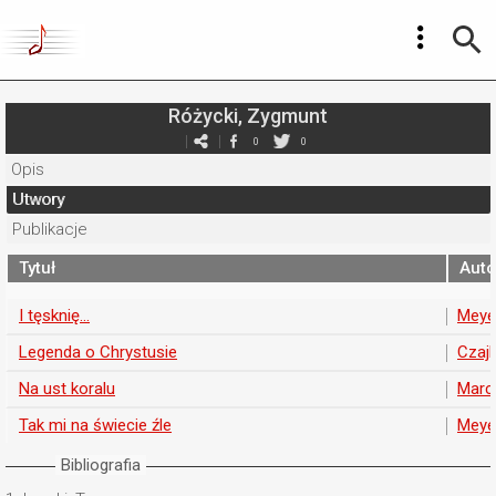
Różycki, Zygmunt
0
0
Opis
Utwory
Publikacje
Tytuł
Auto
I tęsknię...
Meyer
Legenda o Chrystusie
Czajk
Na ust koralu
Marc
Tak mi na świecie źle
Meyer
Bibliografia