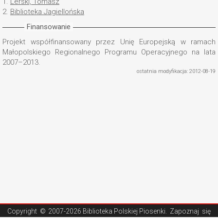
1.
Lerski, Tomasz
2.
Biblioteka Jagiellońska
Finansowanie
Projekt współfinansowany przez Unię Europejską w ramach
Małopolskiego Regionalnego Programu Operacyjnego na lata
2007–2013.
ostatnia modyfikacja: 2012-08-19
Copyright ©
2007-2026 Biblioteka Polskiej Piosenki
. Zapoznaj się