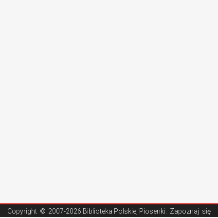
Copyright ©
2007-2026 Biblioteka Polskiej Piosenki
. Zapoznaj się