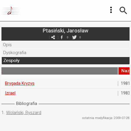
Ptasiński, Jarosław
0
0
Opis
Dyskografia
Zespoły
Naz
Brygada Kryzys
1981
Izrael
1983
Bibliografia
1.
Wolański, Ryszard
ostatnia modyfikacja: 2009-07-28