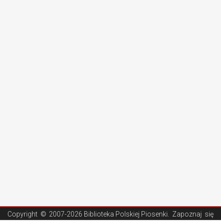
Copyright ©
2007-2026 Biblioteka Polskiej Piosenki
. Zapoznaj się