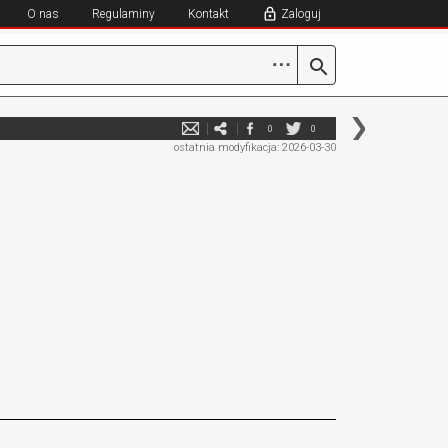
O nas
Regulaminy
Kontakt
Zaloguj
⋯
0
0
ostatnia modyfikacja: 2026-03-30