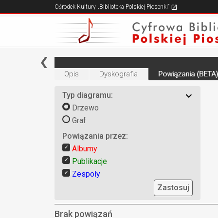
Ośrodek Kultury „Biblioteka Polskiej Piosenki”
Opis
Dyskografia
Powiązania (BETA)
Typ diagramu:
Drzewo
Graf
Powiązania przez:
Albumy
Publikacje
Zespoły
Zastosuj
Brak powiązań