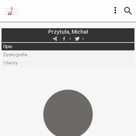
Przytuła, Michał
0
0
Opis
Dyskografia
Utwory