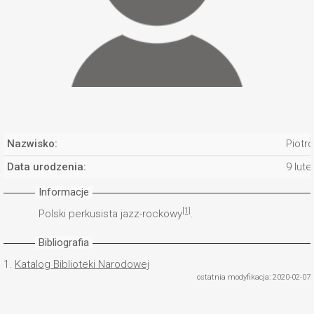
Nazwisko:
Piotro
Data urodzenia:
9 lut
Informacje
[1]
Polski perkusista jazz-rockowy
.
Bibliografia
1.
Katalog Biblioteki Narodowej
ostatnia modyfikacja: 2020-02-07