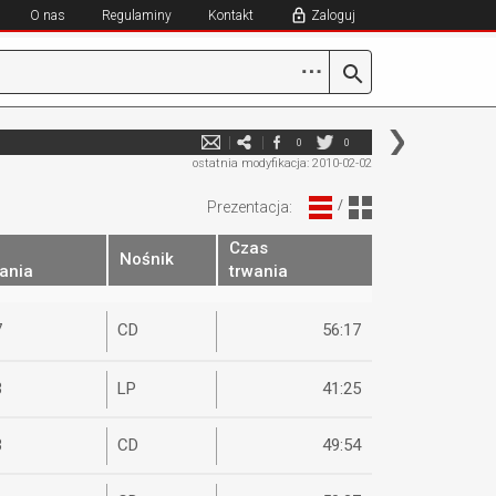
O nas
Regulaminy
Kontakt
Zaloguj
⋯
0
0
ostatnia modyfikacja: 2010-02-02
/
Prezentacja:
Czas
Nośnik
ania
trwania
7
CD
56:17
3
LP
41:25
3
CD
49:54