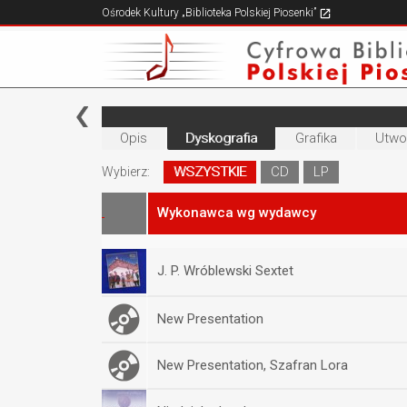
Ośrodek Kultury „Biblioteka Polskiej Piosenki”
Opis
Dyskografia
Grafika
Utwo
WSZYSTKIE
CD
LP
Wybierz:
Wykonawca wg wydawcy
J. P. Wróblewski Sextet
New Presentation
New Presentation, Szafran Lora