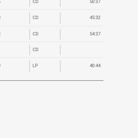
6
CD
50:37
8
CD
45:32
2
CD
54:37
1
CD
9
LP
40:44