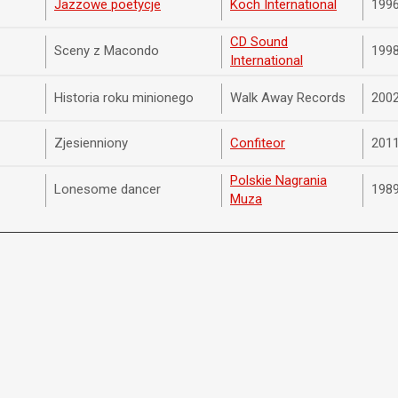
Jazzowe poetycje
Koch International
199
CD Sound
Sceny z Macondo
199
International
Historia roku minionego
Walk Away Records
200
Zjesienniony
Confiteor
201
Polskie Nagrania
Lonesome dancer
198
Muza