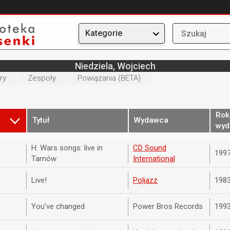
Kategorie
Niedziela, Wojciech
ry
Zespoły
Powiązania (BETA)
Rok
Tytuł
Wydawca
wyd
H. Wars songs: live in
CD Sound
199
Tarnów
International
Live!
Poljazz
198
You’ve changed
Power Bros Records
199