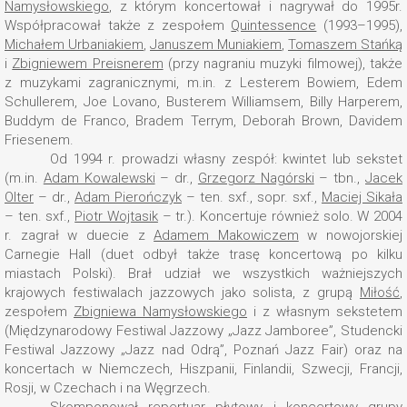
Namysłowskiego
, z którym koncertował i nagrywał do 1995r.
Współpracował także z zespołem
Quintessence
(1993–1995),
Michałem Urbaniakiem
,
Januszem Muniakiem
,
Tomaszem Stańką
i
Zbigniewem Preisnerem
(przy nagraniu muzyki filmowej), także
z muzykami zagranicznymi, m.in. z Lesterem Bowiem, Edem
Schullerem, Joe Lovano, Busterem Williamsem, Billy Harperem,
Buddym de Franco, Bradem Terrym, Deborah Brown, Davidem
Friesenem.
Od 1994 r. prowadzi własny zespół: kwintet lub sekstet
(m.in.
Adam Kowalewski
– dr.,
Grzegorz Nagórski
– tbn.,
Jacek
Olter
– dr.,
Adam Pierończyk
– ten. sxf., sopr. sxf.,
Maciej Sikała
– ten. sxf.,
Piotr Wojtasik
– tr.). Koncertuje również solo. W 2004
r. zagrał w duecie z
Adamem Makowiczem
w nowojorskiej
Carnegie Hall (duet odbył także trasę koncertową po kilku
miastach Polski). Brał udział we wszystkich ważniejszych
krajowych festiwalach jazzowych jako solista, z grupą
Miłość
,
zespołem
Zbigniewa Namysłowskiego
i z własnym sekstetem
(Międzynarodowy Festiwal Jazzowy „Jazz Jamboree”, Studencki
Festiwal Jazzowy „Jazz nad Odrą”, Poznań Jazz Fair) oraz na
koncertach w Niemczech, Hiszpanii, Finlandii, Szwecji, Francji,
Rosji, w Czechach i na Węgrzech.