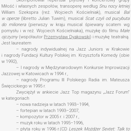
Skomponował repertuar płytowy i koncertowy grupy
Miłość i własnych zespołów, transoperę według
Snu nocy letniej
William Szekspira (reż. Wojciech Kościelniak), musical
Bal
w operze
(libretto Julian Tuwim), musical
Scat czyli od pucybuta
do milionera
(pierwszy w kraju musical śpiewany scatem wg
pomysłu i w reż. Wojciech Kościelniaka), muzykę do filmu
Małe
ojczyzny
(współautor
Przemysław Dyakowski
) i muzykę teatralną.
Jest laureatem
– nagrody indywidualnej na Jazz Juniors w Krakowie
i nagrody Fundacji Kultury Polskiej im. Krzysztofa Komedy (obie
w 1992),
– I nagrody w Międzynarodowym Konkursie Improwizacji
Jazzowej w Katowicach w 1994 r.,
– nagrody Programu III Polskiego Radia im. Mateusza
Święcickiego w 1995 r.
Zwyciężył w ankiecie Jazz Top magazynu „Jazz Forum”
w kategoriach
– nowa nadzieja w latach 1993–1994,
– fortepian w latach 1993–2007,
– kompozytor w 2005 r. i 2007 r.,
– muzyk roku w latach 1995–1996,
– płyta roku w 1996 r.(CD
Leszek Możdżer Sextet: Talk to