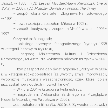
Jesus
), w 1998 r. (CD
Leszek Możdżer/Adam Pierończyk: Live in
Sofia
), w 2005 r. (CD
Możdżer, Daniellson, Fresco: The Time
)
– zespół roku z Kwartetem
Zbigniewa Namysłowskiego
w 1994 r.,
– nowa nadzieja z zespołem
Miłość
w 1992 r.,
– zespół akustyczny z zespołem
Miłość
w latach 1995–
1997.
Otrzymał także nagrodę
– polskiego przemysłu fonograficznego Fryderyk 1998
w kategorii jazzowy muzyk roku,
– nagrodę Ministerstwa Kultury i Dziedzictwa
Narodowego „Ad Astra” dla wybitnych młodych muzyków w 2001
r.,
– tzw. paszport na cały świat tygodnika „Polityka” w 2004
r. w kategorii rock-pop-estrada (za „wybitny zmysł improwizacji,
wyobraźnię muzyczną i wszechstronność, dzięki której polski
jazz zyskał nowy oddech i nowych fanów”),
– Wiktora 2004 w kategorii artysta estrady,
– nagrodę im. Aleksandra Bardiniego na Przeglądzie
Piosenki Aktorskiej we Wrocławiu w 2006 r.
Jest bohaterem filmu
Pub 700
(reż. Sylwester Latkowski)