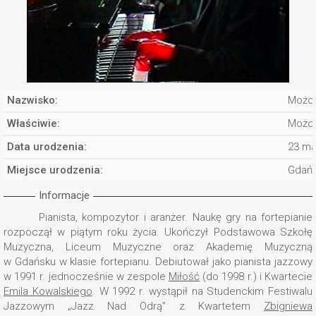
Nazwisko:
Możdż
Właściwie:
Możdż
Data urodzenia:
23 ma
Miejsce urodzenia:
Gdań
Informacje
Pianista, kompozytor i aranżer. Naukę gry na fortepianie
rozpoczął w piątym roku życia. Ukończył Podstawowa Szkołę
Muzyczna, Liceum Muzyczne oraz Akademię Muzyczną
w Gdańsku w klasie fortepianu. Debiutował jako pianista jazzowy
w 1991 r. jednocześnie w zespole
Miłość
(do 1998 r.) i Kwartecie
Emila Kowalskiego
. W 1992 r. wystąpił na Studenckim Festiwalu
Jazzowym „Jazz Nad Odrą” z Kwartetem
Zbigniewa