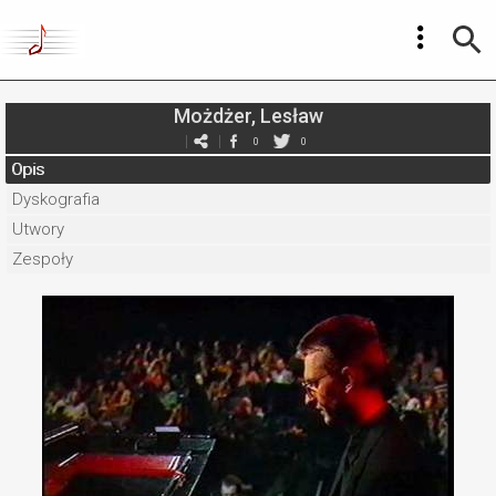
Możdżer, Lesław
0
0
Opis
Dyskografia
Utwory
Zespoły