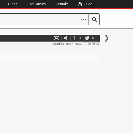
O nas
Regulaminy
Kontakt
Zaloguj
⋯
0
0
ostatnia modyfikacja: 2010-08-02