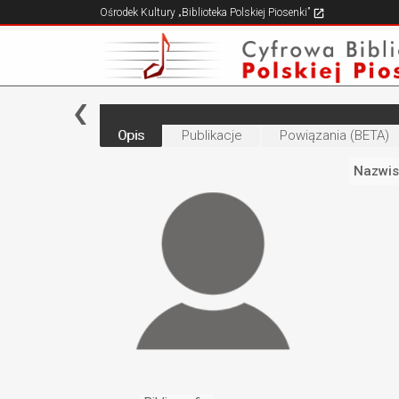
Ośrodek Kultury „Biblioteka Polskiej Piosenki”
Opis
Publikacje
Powiązania (BETA)
Nazwis