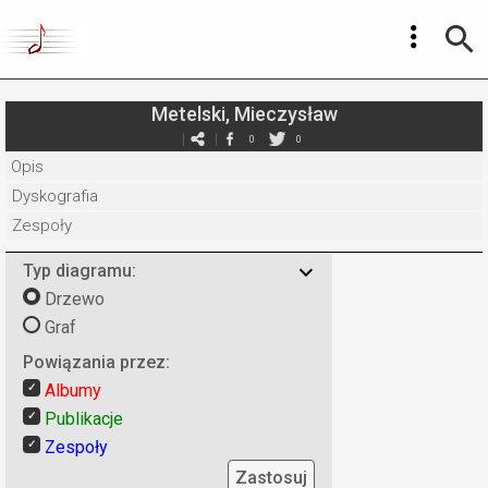
Metelski, Mieczysław
0
0
Opis
Dyskografia
Zespoły
Typ diagramu:
Drzewo
Graf
Powiązania przez:
Albumy
Publikacje
Zespoły
Zastosuj