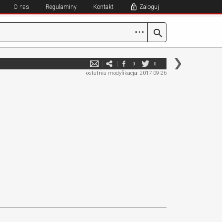
O nas
Regulaminy
Kontakt
Zaloguj
⋯
0
0
ostatnia modyfikacja: 2017-09-26