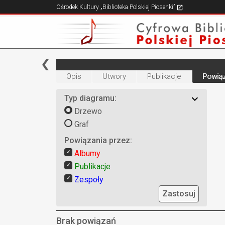
Ośrodek Kultury „Biblioteka Polskiej Piosenki”
Opis
Utwory
Publikacje
Powiąz
Typ diagramu:
Drzewo
Graf
Powiązania przez:
Albumy
Publikacje
Zespoły
Zastosuj
Brak powiązań