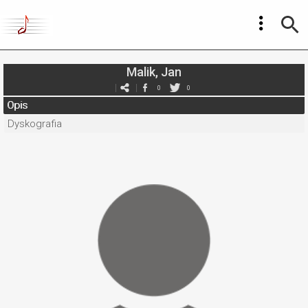
Malik, Jan
0
0
Opis
Dyskografia