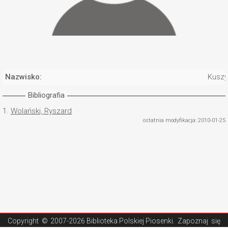
Nazwisko:
Kuszy
Bibliografia
1.
Wolański, Ryszard
ostatnia modyfikacja: 2010-01-25
Copyright ©
2007-2026 Biblioteka Polskiej Piosenki
. Zapoznaj się