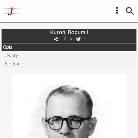
Kuroń, Bogumił
0
0
Opis
Utwory
Publikacje