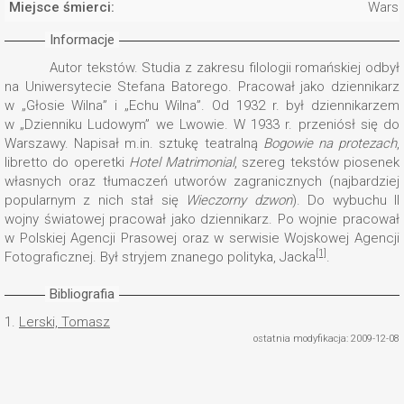
Miejsce śmierci:
Wars
Informacje
Autor tekstów. Studia z zakresu filologii romańskiej odbył
na Uniwersytecie Stefana Batorego. Pracował jako dziennikarz
w „Głosie Wilna” i „Echu Wilna”. Od 1932 r. był dziennikarzem
w „Dzienniku Ludowym” we Lwowie. W 1933 r. przeniósł się do
Warszawy. Napisał m.in. sztukę teatralną
Bogowie na protezach
,
libretto do operetki
Hotel Matrimonial
, szereg tekstów piosenek
własnych oraz tłumaczeń utworów zagranicznych (najbardziej
popularnym z nich stał się
Wieczorny dzwon
). Do wybuchu II
wojny światowej pracował jako dziennikarz. Po wojnie pracował
w Polskiej Agencji Prasowej oraz w serwisie Wojskowej Agencji
[1]
Fotograficznej. Był stryjem znanego polityka, Jacka
.
Bibliografia
1.
Lerski, Tomasz
ostatnia modyfikacja: 2009-12-08