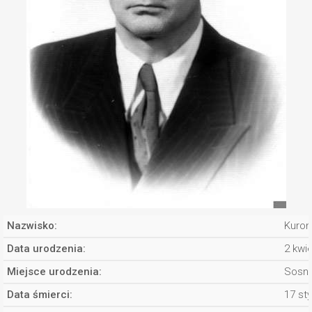
Nazwisko:
Kuroń
Data urodzenia:
2 kwi
Miejsce urodzenia:
Sosn
Data śmierci:
17 st