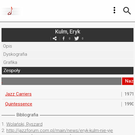
Kulm, Eryk
0
0
Opis
Dyskografia
Grafika
Zespoły
Naz
Jazz Carriers
1971
Quintessence
1990
Bibliografia
1.
Wolański, Ryszard
2.
http://jazzforum.com.pl/main/news/eryk-kulm-nie-yje