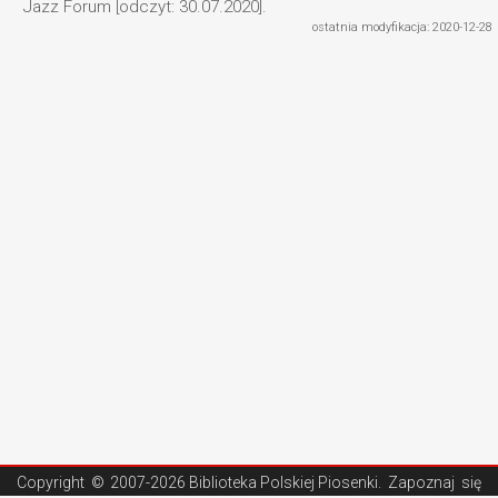
Jazz Forum [odczyt: 30.07.2020].
ostatnia modyfikacja: 2020-12-28
Copyright ©
2007-2026 Biblioteka Polskiej Piosenki
. Zapoznaj się