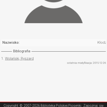
Nazwisko:
Kłodz
Bibliografia
1.
Wolański, Ryszard
ostatnia modyfikacja: 2015-12-26
Copyright ©
2007-2026 Biblioteka Polskiej Piosenki
. Zapoznaj się