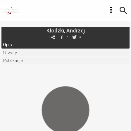
Kłodzki, Andrzej
0
0
Opis
Utwory
Publikacje