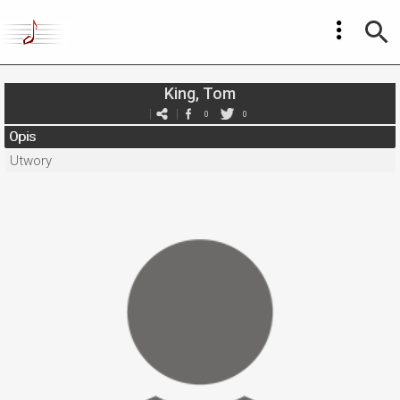
King, Tom
0
0
Opis
Utwory