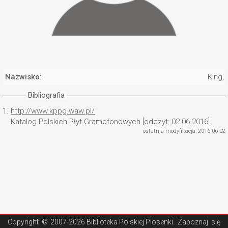
Nazwisko:
King,
Bibliografia
1.
http://www.kppg.waw.pl/
Katalog Polskich Płyt Gramofonowych [odczyt: 02.06.2016].
ostatnia modyfikacja: 2016-06-02
Copyright ©
2007-2026 Biblioteka Polskiej Piosenki
. Zapoznaj się