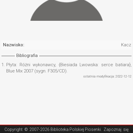
Nazwisko:
Kaczm
Bibliografia
1.
Płyta: Różni wykonawcy, {Biesiada Lwowska: serce batiara},
Blue Mix 2007 (sygn. F305/CD).
ostatnia modyfikacja: 2022-12-12
Copyright ©
2007-2026 Biblioteka Polskiej Piosenki
. Zapoznaj się