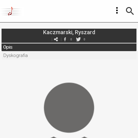
Kaczmarski, Ryszard
0
0
Opis
Dyskografia