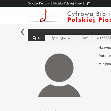
Ośrodek Kultury „Biblioteka Polskiej Piosenki”
Opis
Dyskografia
Powiązania (BETA)
Nazwis
Data u
Miejsc