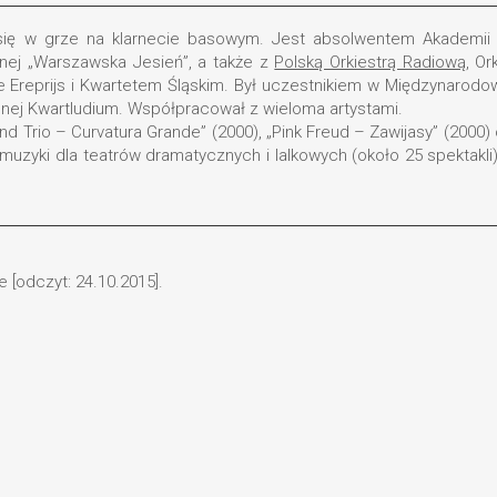
ący się w grze na klarnecie basowym. Jest absolwentem Akadem
ej „Warszawska Jesień”, a także z
Polską Orkiestrą Radiową
, Or
De Ereprijs i Kwartetem Śląskim. Był uczestnikiem w Międzynaro
nej Kwartludium. Współpracował z wieloma artystami.
d Trio – Curvatura Grande” (2000), „Pink Freud – Zawijasy” (2000) 
ą muzyki dla teatrów dramatycznych i lalkowych (około 25 spektak
 [odczyt: 24.10.2015].