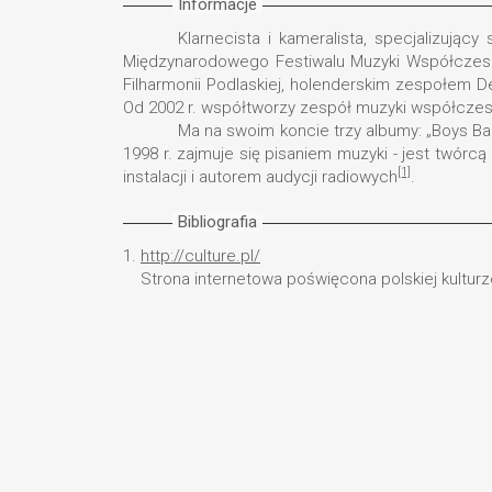
Informacje
Klarnecista i kameralista, specjalizuj
Międzynarodowego Festiwalu Muzyki Współczesn
Filharmonii Podlaskiej, holenderskim zespołem 
Od 2002 r. współtworzy zespół muzyki współczes
Ma na swoim koncie trzy albumy: „Boys Ban
1998 r. zajmuje się pisaniem muzyki - jest twórc
[1]
instalacji i autorem audycji radiowych
.
Bibliografia
1.
http://culture.pl/
Strona internetowa poświęcona polskiej kulturze