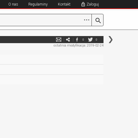
O nas
Regulaminy
Kontakt
Zaloguj
⋯
0
0
ostatnia modyfikacja: 2019-02-24