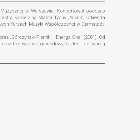
ii Muzycznej w Warszawie. Koncertował podczas
kiestrą Kameralną Miasta Tychy „Aukso”, Orkiestrą
dowych Kursach Muzyki Współczesnej w Darmstadt.
oraz „Górczyński/Piernik – Energa One” (2001). Od
li) oraz filmów undergroundowych. Jest też twórcą