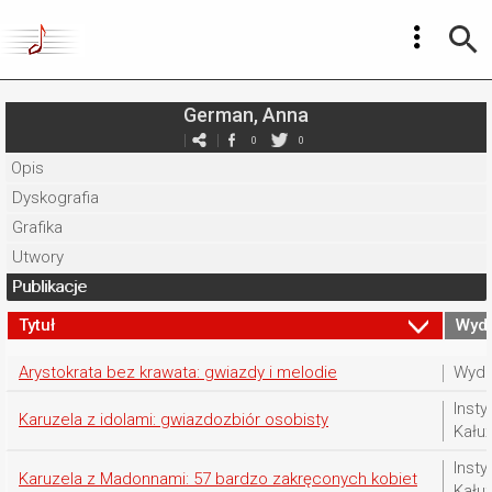
German, Anna
0
0
Opis
Dyskografia
Grafika
Utwory
Publikacje
Tytuł
Wyd
Arystokrata bez krawata: gwiazdy i melodie
Wyda
Insty
Karuzela z idolami: gwiazdozbiór osobisty
Kału
Insty
Karuzela z Madonnami: 57 bardzo zakręconych kobiet
Kału