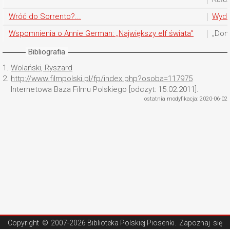
Wróć do Sorrento?...
Wyda
Wspomnienia o Annie German: „Największy elf świata”
„Dom
Bibliografia
1.
Wolański, Ryszard
2.
http://www.filmpolski.pl/fp/index.php?osoba=117975
Internetowa Baza Filmu Polskiego [odczyt: 15.02.2011].
ostatnia modyfikacja: 2020-06-02
Copyright ©
2007-2026 Biblioteka Polskiej Piosenki
. Zapoznaj się