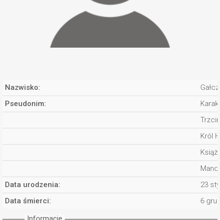
Nazwisko:
Gałcz
Pseudonim:
Karak
Trzci
Król 
Książ
Manda
Data urodzenia:
23 st
Data śmierci:
6 gru
Informacje