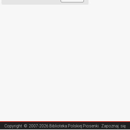
Copyright ©
2007-2026 Biblioteka Polskiej Piosenki
. Zapoznaj się