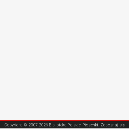
Copyright ©
2007-2026 Biblioteka Polskiej Piosenki
. Zapoznaj się