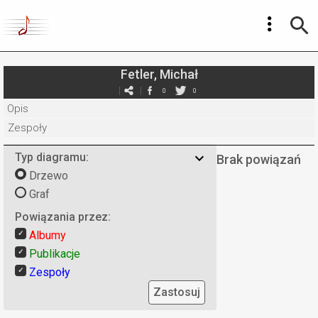
Fetler, Michał
0
0
Opis
Zespoły
Typ diagramu:
Brak powiązań
Drzewo
Graf
Powiązania przez:
Albumy
Publikacje
Zespoły
Zastosuj