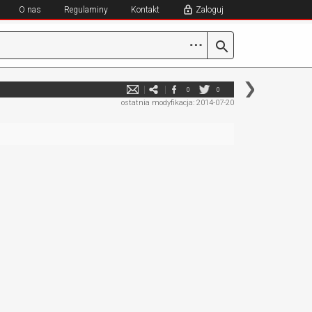
O nas
Regulaminy
Kontakt
Zaloguj
⋯
0
0
ostatnia modyfikacja: 2014-07-20