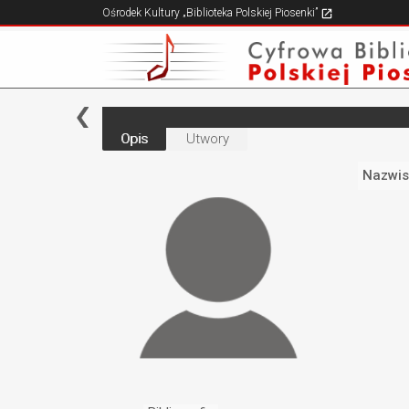
Ośrodek Kultury „Biblioteka Polskiej Piosenki”
Opis
Utwory
Nazwis