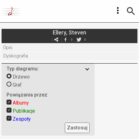
Ellery, Steven
0
0
Opis
Dyskografia
Typ diagramu:
Drzewo
Graf
Powiązania przez:
Albumy
Publikacje
Zespoły
Zastosuj