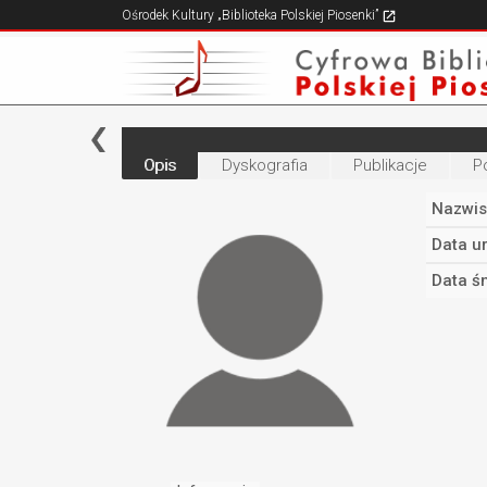
Ośrodek Kultury „Biblioteka Polskiej Piosenki”
Opis
Dyskografia
Publikacje
P
Nazwis
Data u
Data śm