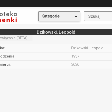
Kategorie
Dzikowski, Leopold
owiązania (BETA)
ko:
Dzikowski, Leopold
rodzenia:
1937
ierci:
2020