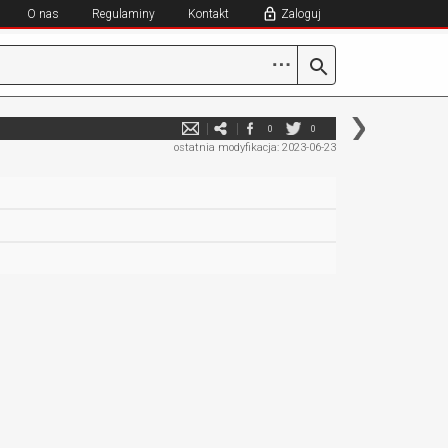
O nas
Regulaminy
Kontakt
Zaloguj
⋯
0
0
ostatnia modyfikacja: 2023-06-23