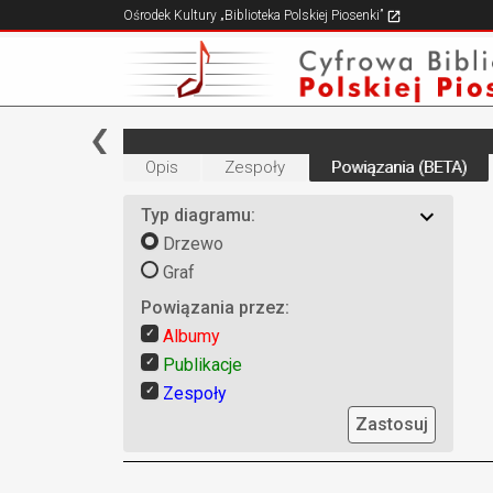
Ośrodek Kultury „Biblioteka Polskiej Piosenki”
Opis
Zespoły
Powiązania (BETA)
Typ diagramu:
Drzewo
Graf
Powiązania przez:
Albumy
Publikacje
Zespoły
Zastosuj