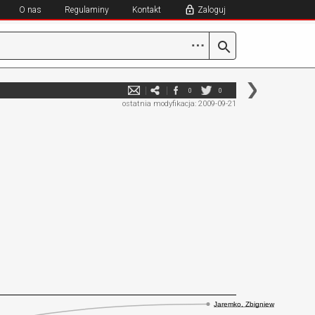
O nas
Regulaminy
Kontakt
Zaloguj
⋯
0
0
ostatnia modyfikacja: 2009-09-21
Jaremko, Zbigniew