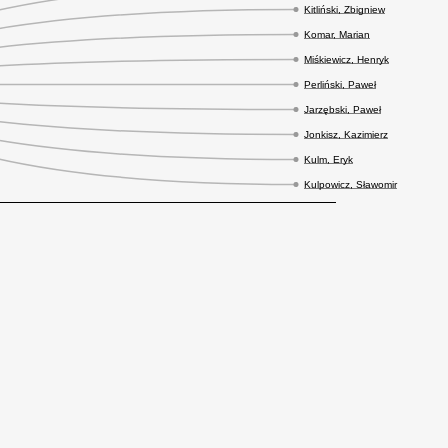
Kitliński, Zbigniew
Komar, Marian
Miśkiewicz, Henryk
Perliński, Paweł
Jarzębski, Paweł
Jonkisz, Kazimierz
Kulm, Eryk
Kulpowicz, Sławomir