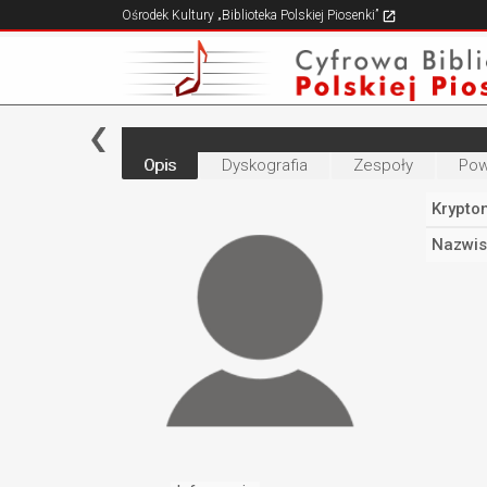
Ośrodek Kultury „Biblioteka Polskiej Piosenki”
Opis
Dyskografia
Zespoły
Pow
Krypto
Nazwis