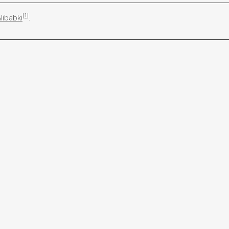
[1]
libabki
.