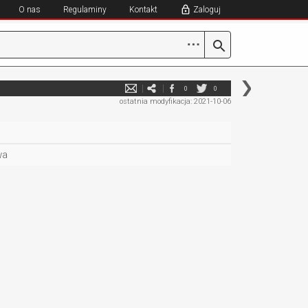
O nas
Regulaminy
Kontakt
Zaloguj
⋯
0
0
ostatnia modyfikacja: 2021-10-06
wa