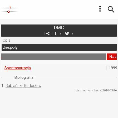
DMC
0
0
Opis
Zespoły
Naz
Spontanarracja
1999
Bibliografia
1.
Rabiański, Radosław
ostatnia modyfikacja: 2010-03-26