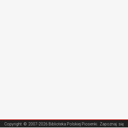
Copyright ©
2007-2026 Biblioteka Polskiej Piosenki
. Zapoznaj się