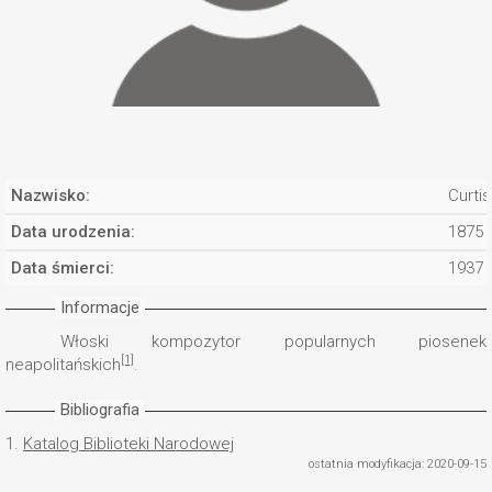
Nazwisko:
Curtis
Data urodzenia:
1875
Data śmierci:
1937
Informacje
Włoski kompozytor popularnych piosenek
[1]
neapolitańskich
.
Bibliografia
1.
Katalog Biblioteki Narodowej
ostatnia modyfikacja: 2020-09-15