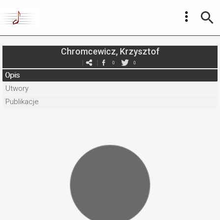
Chromcewicz, Krzysztof
0
0
Opis
Utwory
Publikacje