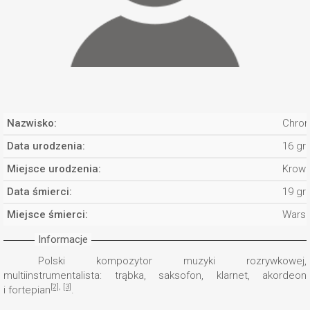
Nazwisko:
Chrom
Data urodzenia:
16 gr
Miejsce urodzenia:
Krowi
Data śmierci:
19 gr
Miejsce śmierci:
Wars
Informacje
Polski kompozytor muzyki rozrywkowej,
multiinstrumentalista: trąbka, saksofon, klarnet, akordeon
[2]
,
[3]
i fortepian
.