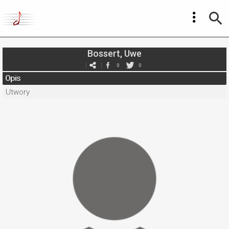
Bossert, Uwe
0
0
Opis
Utwory