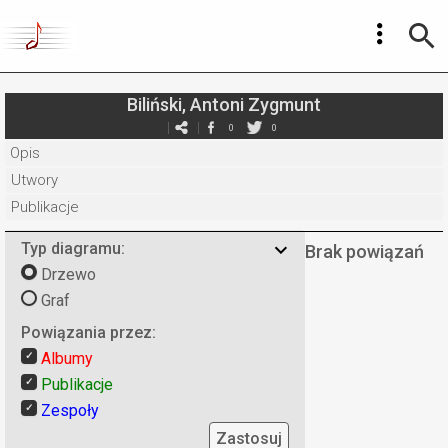
Biliński, Antoni Zygmunt
0
0
Opis
Utwory
Publikacje
Typ diagramu:
Brak powiązań
Drzewo
Graf
Powiązania przez:
Albumy
Publikacje
Zespoły
Zastosuj