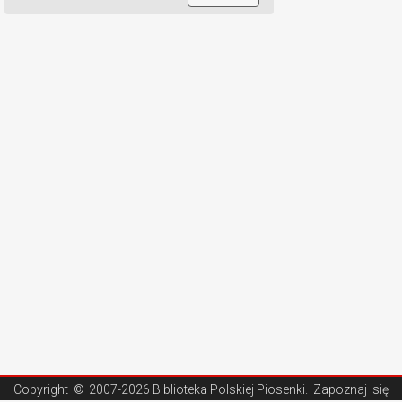
Copyright ©
2007-2026 Biblioteka Polskiej Piosenki
. Zapoznaj się