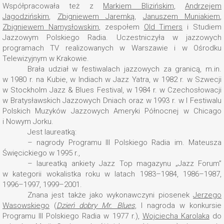
Współpracowała też z
Markiem Blizińskim
,
Andrzejem
Jagodzińskim
,
Zbigniewem Jaremką
,
Januszem Muniakiem
,
Zbigniewem Namysłowskim
, zespołem
Old Timers
i Studiem
Jazzowym Polskiego Radia. Uczestniczyła w jazzowych
programach TV realizowanych w Warszawie i w Ośrodku
Telewizyjnym w Krakowie.
Brała udział w festiwalach jazzowych za granicą, m.in.
w 1980 r. na Kubie, w Indiach w Jazz Yatra, w 1982 r. w Szwecji
w Stockholm Jazz & Blues Festival, w 1984 r. w Czechosłowacji
w Bratysławskich Jazzowych Dniach oraz w 1993 r. w I Festiwalu
Polskich Muzyków Jazzowych Ameryki Północnej w Chicago
i Nowym Jorku.
Jest laureatką:
– nagrody Programu III Polskiego Radia im. Mateusza
Święcickiego w 1995 r.,
– laureatką ankiety Jazz Top magazynu „Jazz Forum”
w kategorii wokalistka roku w latach 1983–1984, 1986–1987,
1996–1997, 1999–2001.
Znana jest także jako wykonawczyni piosenek
Jerzego
Wasowskiego
(
Dzień dobry Mr. Blues
, I nagroda w konkursie
Programu III Polskiego Radia w 1977 r.),
Wojciecha Karolaka
do