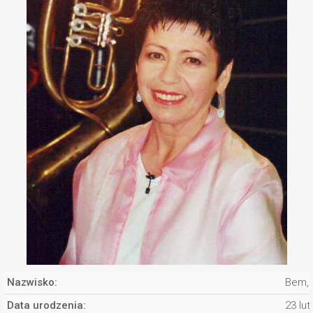
Nazwisko:
Bem,
Data urodzenia:
23 lu