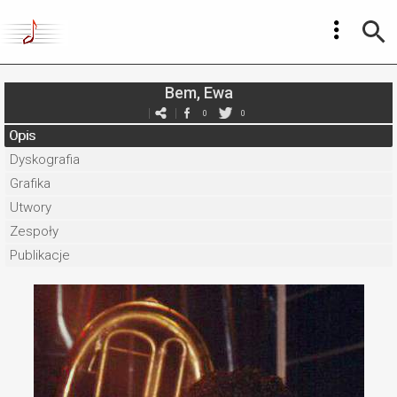
Bem, Ewa
0
0
Opis
Dyskografia
Grafika
Utwory
Zespoły
Publikacje