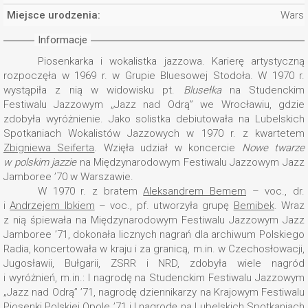
Miejsce urodzenia:
Wars
Informacje
Piosenkarka i wokalistka jazzowa. Karierę artystyczną
rozpoczęła w 1969 r. w Grupie Bluesowej Stodoła. W 1970 r.
wystąpiła z nią w widowisku pt.
Blusełka
na Studenckim
Festiwalu Jazzowym „Jazz nad Odrą” we Wrocławiu, gdzie
zdobyła wyróżnienie. Jako solistka debiutowała na Lubelskich
Spotkaniach Wokalistów Jazzowych w 1970 r. z kwartetem
Zbigniewa Seiferta
. Wzięła udział w koncercie
Nowe twarze
w polskim jazzie
na Międzynarodowym Festiwalu Jazzowym Jazz
Jamboree ’70 w Warszawie.
W 1970 r. z bratem
Aleksandrem Bemem
– voc., dr.
i
Andrzejem Ibkiem
– voc., pf. utworzyła grupę
Bemibek
. Wraz
z nią śpiewała na Międzynarodowym Festiwalu Jazzowym Jazz
Jamboree ’71, dokonała licznych nagrań dla archiwum Polskiego
Radia, koncertowała w kraju i za granicą, m.in. w Czechosłowacji,
Jugosławii, Bułgarii, ZSRR i NRD, zdobyła wiele nagród
i wyróżnień, m.in.: I nagrodę na Studenckim Festiwalu Jazzowym
„Jazz nad Odrą” ’71, nagrodę dziennikarzy na Krajowym Festiwalu
Piosenki Polskiej Opole ’71 i I nagrodę na Lubelskich Spotkaniach