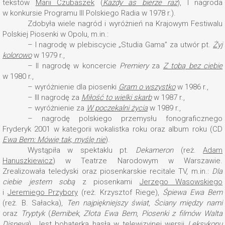
tekstów
Marii Czubaszek
(
Każdy as bierze raz
), I nagroda
w konkursie Programu III Polskiego Radia w 1978 r.).
Zdobyła wiele nagród i wyróżnień na Krajowym Festiwalu
Polskiej Piosenki w Opolu, m.in.:
– I nagrodę w plebiscycie „Studia Gama” za utwór pt.
Żyj
kolorowo
w 1979 r.,
– II nagrodę w koncercie
Premiery
za
Z tobą bez ciebie
w 1980 r.,
– wyróżnienie dla piosenki
Gram o wszystko
w 1986 r.,
– III nagrodę za
Miłość to wielki skarb
w 1987 r.,
– wyróżnienie za
W poczekalni życia
w 1989 r.,
– nagrodę polskiego przemysłu fonograficznego
Fryderyk 2001 w kategorii wokalistka roku oraz album roku (CD
Ewa Bem: Mówię tak, myślę nie
).
Wystąpiła w spektaklu pt.
Dekameron
(reż.
Adam
Hanuszkiewicz
) w Teatrze Narodowym w Warszawie.
Zrealizowała teledyski oraz piosenkarskie recitale TV, m.in.:
Dla
ciebie jestem sobą
z piosenkami
Jerzego Wasowskiego
i
Jeremiego Przybory
(reż. Krzysztof Riege),
Śpiewa Ewa Bem
(reż. B. Sałacka),
Ten najpiękniejszy świat
,
Ściany między nami
oraz
Tryptyk
(
Bemibek
,
Złota Ewa Bem
,
Piosenki z filmów Walta
Disneya
). Jest bohaterką hasła w telewizyjnej wersji
Leksykonu