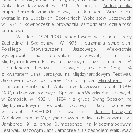
Wokalistów Jazzowych w 1971 r. Po odejściu
Andrzeja Ibka
grupa
Bemibek
zmieniła nazwę na
Bemibem
. Wraz z nią
wystąpiła na Lubelskich Spotkaniach Wokalistów Jazzowych
w 1974 r. Równocześnie prowadziła samodzielną działalność
estradową.
W latach 1974–1978 koncertowała w krajach Europy
Zachodniej i Skandynawii. W 1975 r. otrzymała stypendium
Polskiego Stowarzyszenia Jazzowego. Wielokrotnie
występowała na festiwalach jazzowych, m.in. na
Międzynarodowym Festiwalu Jazzowym Jazz Jamboree ’74
i Studenckim Festiwalu Jazzowym „Jazz nad Odrą” ’74
z kwartetem
Jana Jarczyka
, na Międzynarodowym Festiwalu
Jazzowym Jazz Jamboree ’75 z grupą
Mainstream
, na
Lubelskich Spotkaniach Wokalistów Jazzowych latach 1979–
1980, na Międzynarodowych Spotkaniach Wokalistów Jazzowych
w Zamościu w 1982 r. i 1984 r. z grupą
Swing Session
, na
Międzynarodowym Festiwalu Jazzowym Jazz Jamboree
w latach 1980–1981 z kwartetem
Jana „Ptaszyna”
Wróblewskiego
, na Międzynarodowym Festiwalu Jazzowym Jazz
Jamboree ’91 z grupą
Quintessence
, na Międzynarodowym
Festiwalu Jazzowym Jazz Jamboree ’93 z zespołem
Walk Away
.