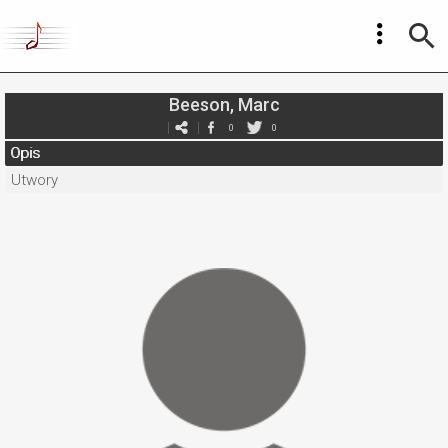
Beeson, Marc
0
0
Opis
Utwory