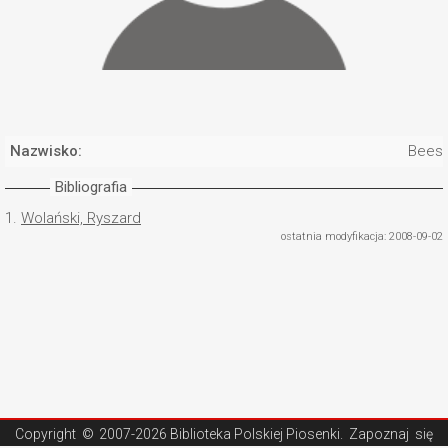
Nazwisko:
Beeso
Bibliografia
1.
Wolański, Ryszard
ostatnia modyfikacja: 2008-09-02
Copyright ©
2007-2026 Biblioteka Polskiej Piosenki
. Zapoznaj się