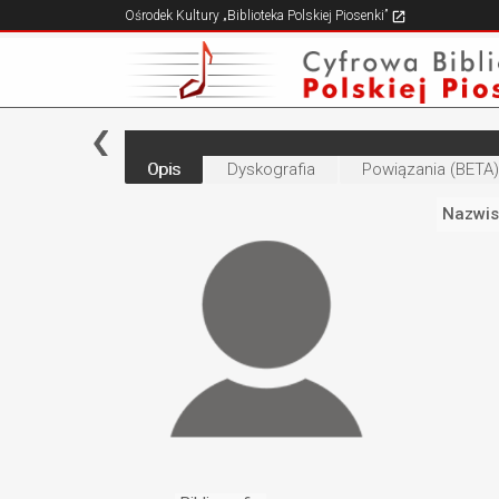
Ośrodek Kultury „Biblioteka Polskiej Piosenki”
Opis
Dyskografia
Powiązania (BETA)
Nazwis