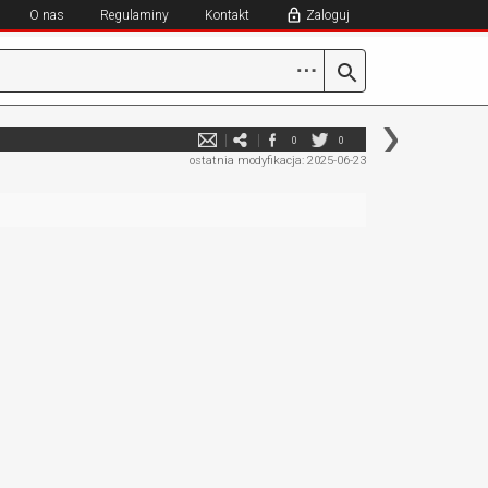
O nas
Regulaminy
Kontakt
Zaloguj
⋯
0
0
ostatnia modyfikacja: 2025-06-23