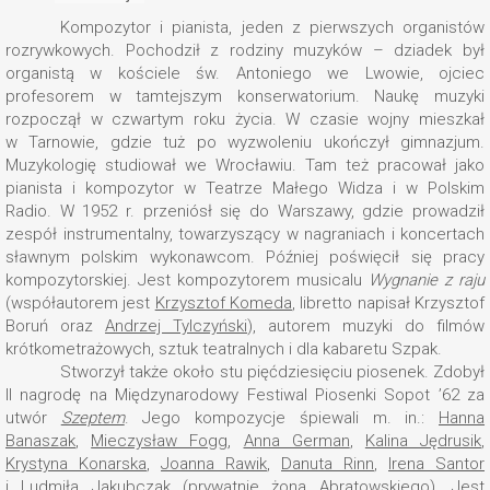
Kompozytor i pianista, jeden z pierwszych organistów
rozrywkowych. Pochodził z rodziny muzyków – dziadek był
organistą w kościele św. Antoniego we Lwowie, ojciec
profesorem w tamtejszym konserwatorium. Naukę muzyki
rozpoczął w czwartym roku życia. W czasie wojny mieszkał
w Tarnowie, gdzie tuż po wyzwoleniu ukończył gimnazjum.
Muzykologię studiował we Wrocławiu. Tam też pracował jako
pianista i kompozytor w Teatrze Małego Widza i w Polskim
Radio. W 1952 r. przeniósł się do Warszawy, gdzie prowadził
zespół instrumentalny, towarzyszący w nagraniach i koncertach
sławnym polskim wykonawcom. Później poświęcił się pracy
kompozytorskiej. Jest kompozytorem musicalu
Wygnanie z raju
(współautorem jest
Krzysztof Komeda
, libretto napisał Krzysztof
Boruń oraz
Andrzej Tylczyński
), autorem muzyki do filmów
krótkometrażowych, sztuk teatralnych i dla kabaretu Szpak.
Stworzył także około stu pięćdziesięciu piosenek. Zdobył
II nagrodę na Międzynarodowy Festiwal Piosenki Sopot ’62 za
utwór
Szeptem
. Jego kompozycje śpiewali m. in.:
Hanna
Banaszak
,
Mieczysław Fogg
,
Anna German
,
Kalina Jędrusik
,
Krystyna Konarska
,
Joanna Rawik
,
Danuta Rinn
,
Irena Santor
i
Ludmiła Jakubczak
(prywatnie żona Abratowskiego). Jest