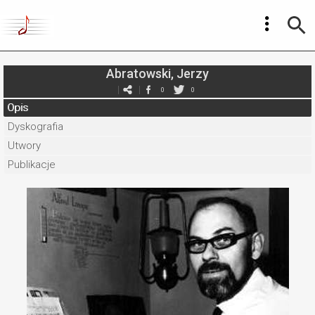
Abratowski, Jerzy
0
0
Opis
Dyskografia
Utwory
Publikacje