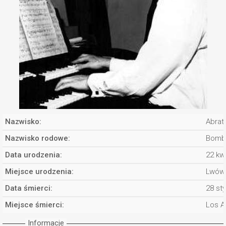
Nazwisko:
Abrat
Nazwisko rodowe:
Bomb
Data urodzenia:
22 kw
Miejsce urodzenia:
Lwów
Data śmierci:
28 st
Miejsce śmierci:
Los A
Informacje