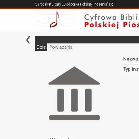
Ośrodek Kultury „Biblioteka Polskiej Piosenki”
Opis
Powiązania
Nazwa
Typ ins