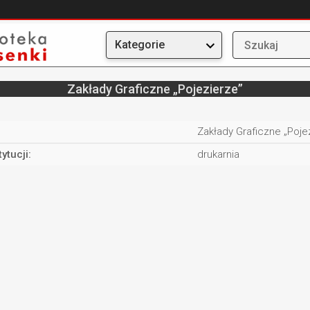
Kategorie
Zakłady Graficzne „Pojezierze”
:
Zakłady Graficzne „Poje
tytucji:
drukarnia