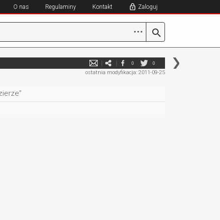
O nas
Regulaminy
Kontakt
Zaloguj
⋯
0
0
ostatnia modyfikacja: 2011-09-25
zierze”