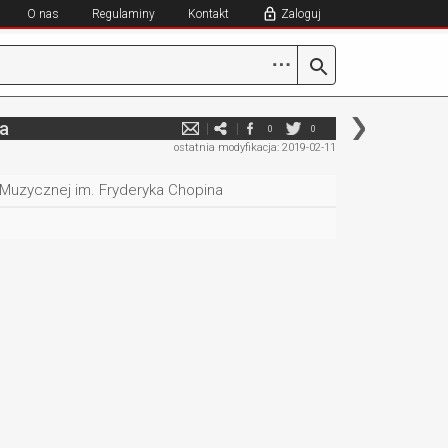
O nas
Regulaminy
Kontakt
Zaloguj
⋯
na
0
0
ostatnia modyfikacja: 2019-02-11
Muzycznej im. Fryderyka Chopina