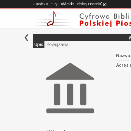
Ośrodek Kultury „Biblioteka Polskiej Piosenki”
W
Opis
Powiązania
Nazwa
Adres 