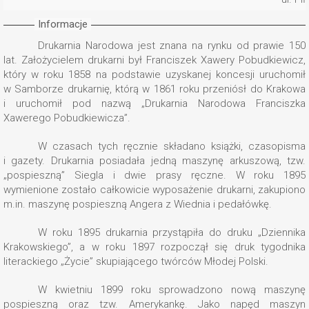
Informacje
Drukarnia Narodowa jest znana na rynku od prawie 150
lat. Założycielem drukarni był Franciszek Xawery Pobudkiewicz,
który w roku 1858 na podstawie uzyskanej koncesji uruchomił
w Samborze drukarnię, którą w 1861 roku przeniósł do Krakowa
i uruchomił pod nazwą „Drukarnia Narodowa Franciszka
Xawerego Pobudkiewicza”.
W czasach tych ręcznie składano książki, czasopisma
i gazety. Drukarnia posiadała jedną maszynę arkuszową, tzw.
„pospieszną” Siegla i dwie prasy ręczne. W roku 1895
wymienione zostało całkowicie wyposażenie drukarni, zakupiono
m.in. maszynę pospieszną Angera z Wiednia i pedałówkę.
W roku 1895 drukarnia przystąpiła do druku „Dziennika
Krakowskiego”, a w roku 1897 rozpoczął się druk tygodnika
literackiego „Życie” skupiającego twórców Młodej Polski.
W kwietniu 1899 roku sprowadzono nową maszynę
pospieszną oraz tzw. Amerykankę. Jako napęd maszyn