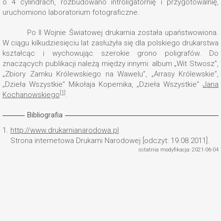
o 4 cylindrach, rozbudowano introligatornię i przygotowalnię,
uruchomiono laboratorium fotograficzne.
Po II Wojnie Światowej drukarnia została upaństwowiona.
W ciągu kilkudziesięciu lat zasłużyła się dla polskiego drukarstwa
kształcąc i wychowując szerokie grono poligrafów. Do
znaczących publikacji należą między innymi: album „Wit Stwosz”,
„Zbiory Zamku Królewskiego na Wawelu”, „Arrasy Królewskie”,
„Dzieła Wszystkie” Mikołaja Kopernika, „Dzieła Wszystkie”
Jana
[1]
Kochanowskiego
.
Bibliografia
1.
http://www.drukarnianarodowa.pl
Strona internetowa Drukarni Narodowej [odczyt: 19.08.2011].
ostatnia modyfikacja: 2021-06-04