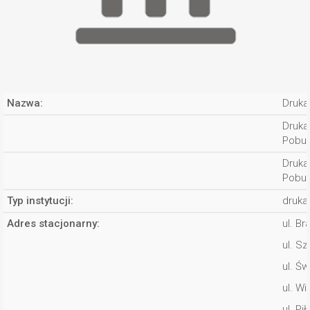
Nazwa:
Druka
Druka
Pobud
Druka
Pobud
Typ instytucji:
druka
Adres stacjonarny:
ul. B
ul. S
ul. Św
ul. Wi
ul. P