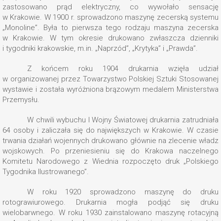
zastosowano prąd elektryczny, co wywołało sensację
w Krakowie. W 1900 r. sprowadzono maszynę zecerską systemu
„Monoline”. Była to pierwsza tego rodzaju maszyna zecerska
w Krakowie. W tym okresie drukowano zwłaszcza dzienniki
i tygodniki krakowskie, m.in. „Naprzód”, „Krytyka” i „Prawda”.
Z końcem roku 1904 drukarnia wzięła udział
w organizowanej przez Towarzystwo Polskiej Sztuki Stosowanej
wystawie i została wyróżniona brązowym medalem Ministerstwa
Przemysłu.
W chwili wybuchu I Wojny Światowej drukarnia zatrudniała
64 osoby i zaliczała się do największych w Krakowie. W czasie
trwania działań wojennych drukowano głównie na zlecenie władz
wojskowych. Po przeniesieniu się do Krakowa naczelnego
Komitetu Narodowego z Wiednia rozpoczęto druk „Polskiego
Tygodnika Ilustrowanego”.
W roku 1920 sprowadzono maszynę do druku
rotograwiurowego. Drukarnia mogła podjąć się druku
wielobarwnego. W roku 1930 zainstalowano maszynę rotacyjną