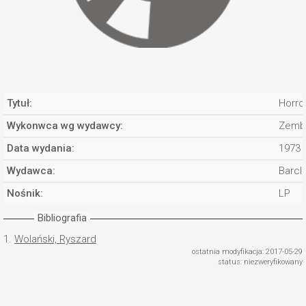
Tytuł:
Horro
Wykonwca wg wydawcy:
Zemba
Data wydania:
1973
Wydawca:
Barcl
Nośnik:
LP
Bibliografia
1.
Wolański, Ryszard
ostatnia modyfikacja: 2017-05-29
status: niezweryfikowany