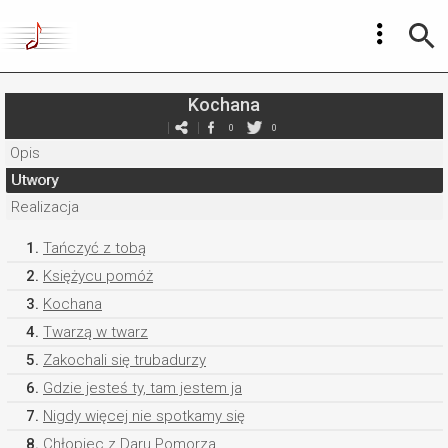
Kochana
0
0
Opis
Utwory
Realizacja
1.
Tańczyć z tobą
2.
Księżycu pomóż
3.
Kochana
4.
Twarzą w twarz
5.
Zakochali się trubadurzy
6.
Gdzie jesteś ty, tam jestem ja
7.
Nigdy więcej nie spotkamy się
8.
Chłopiec z Daru Pomorza