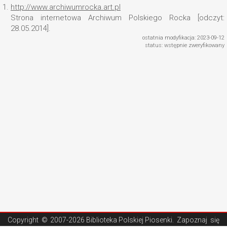
1.
http://www.archiwumrocka.art.pl
Strona internetowa Archiwum Polskiego Rocka [odczyt:
28.05.2014].
ostatnia modyfikacja: 2023-09-12
status: wstępnie zweryfikowany
Copyright ©
2007-2026 Biblioteka Polskiej Piosenki
. Zapoznaj się