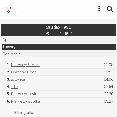
Studio 1980
0
0
Opis
Utwory
Realizacja
1.
Pierwszy Stefek
02:08
2.
Chłopak z gór
02:51
3.
Zrzynka
04:06
4.
51 kg
02:54
5.
Pierwszy Jasiu
02:20
6.
Pierwsza spółka
03:27
Bibliografia