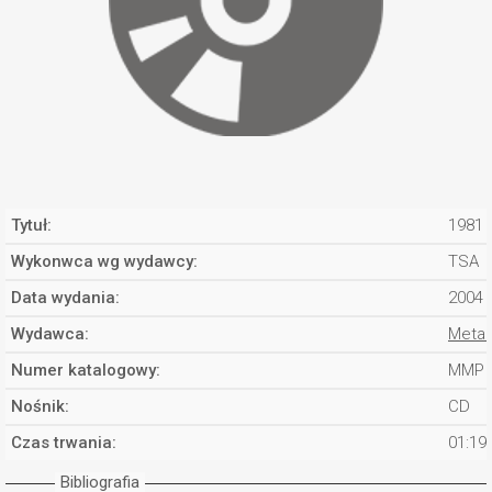
Tytuł:
1981
Wykonwca wg wydawcy:
TSA
Data wydania:
2004
Wydawca:
Metal
Numer katalogowy:
MMP 
Nośnik:
CD
Czas trwania:
01:19
Bibliografia