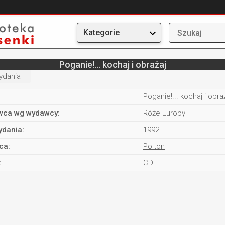
Kategorie
Poganie!... kochaj i obrażaj
ydania
Poganie!... kochaj i obra
ca wg wydawcy:
Róże Europy
ydania:
1992
ca:
Polton
:
CD