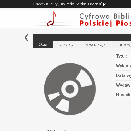
Ośrodek Kultury „Biblioteka Polskiej Piosenki”
Opis
Utwory
Realizacja
Inne w
Tytuł:
Wykonw
Data w
Wydaw
Nośnik