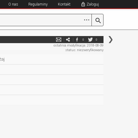
O nas
Regulaminy
Kontakt
Zaloguj
⋯
0
0
ostatnia modyfikacja: 2018-08-09
status: niezweryfikowany
żaj